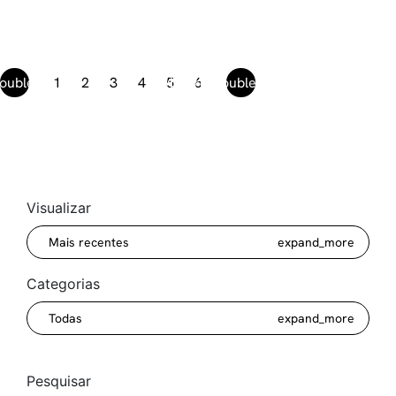
ouble_arrow_left
1
2
3
4
keyboard_double_arrow_right
5
6
Previous
Next
Visualizar
Mais recentes
expand_more
Categorias
Todas
expand_more
Pesquisar