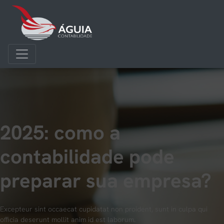
2025: como a
contabilidade pode
preparar sua empresa?
Excepteur sint occaecat cupidatat non proident, sunt in culpa qui
officia deserunt mollit anim id est laborum.